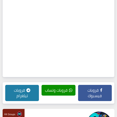
قروبات
قروبات وتساب
قروبات
فيسبوك
تيلغرام
AK Groups