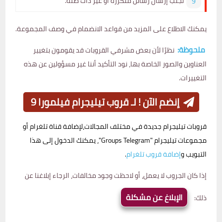
تجنب إرسال رسائل متكررة أو غير ذات صلة.
يمكنك الاطلاع على المزيد من قواعد الانضمام في وصف المجموعة.
ملحوظة:
نظرًا لأن بعض مشرفي القروبات قد يقومون بتغيير
العناوين والصور الخاصة بها، نود التأكيد أننا غير مسؤولين عن هذه
التغييرات.
إنضم الآن ! لـ قروب تيليجرام فيلمورا 9
قروبات تيليجرام جديدة في مختلف المجالات،لإضافة قناة تلغرام أو
مجموعات تيليجرام "Groups Telegram"، يمكنك الدخول إلى هذا
التبويب و
إضافة قروب تلغرام
.
إذا كان الجروب لا يعمل، أو لاحظت وجود مخالفات، الرجاء إبلاغنا عن
الإبلاغ عن مشكلة
ذلك: