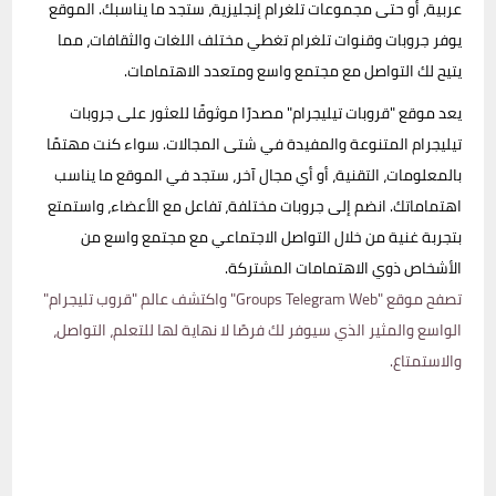
عربية، أو حتى مجموعات تلغرام إنجليزية، ستجد ما يناسبك. الموقع
يوفر جروبات وقنوات تلغرام تغطي مختلف اللغات والثقافات، مما
يتيح لك التواصل مع مجتمع واسع ومتعدد الاهتمامات.
يعد موقع "قروبات تيليجرام" مصدرًا موثوقًا للعثور على جروبات
تيليجرام المتنوعة والمفيدة في شتى المجالات. سواء كنت مهتمًا
بالمعلومات، التقنية، أو أي مجال آخر، ستجد في الموقع ما يناسب
اهتماماتك. انضم إلى جروبات مختلفة، تفاعل مع الأعضاء، واستمتع
بتجربة غنية من خلال التواصل الاجتماعي مع مجتمع واسع من
الأشخاص ذوي الاهتمامات المشتركة.
تصفح موقع "Groups Telegram Web" واكتشف عالم "قروب تليجرام"
الواسع والمثير الذي سيوفر لك فرصًا لا نهاية لها للتعلم، التواصل،
والاستمتاع.