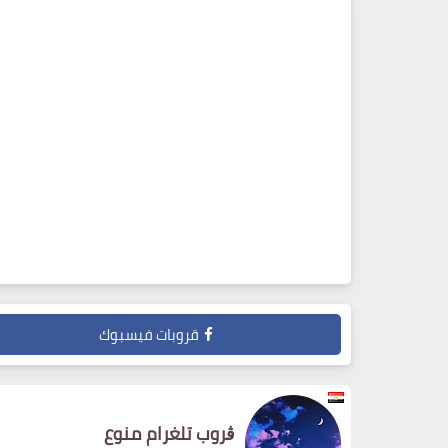
قروبات فيسبوك
ڨروب تلغرام منوع