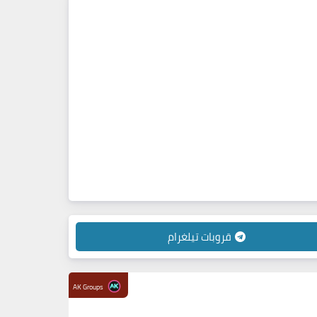
قروبات تيلغرام
AK Groups