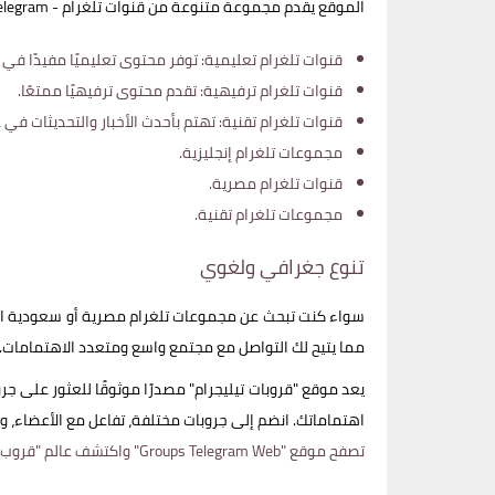
الموقع يقدم مجموعة متنوعة من قنوات تلغرام - Groups Telegram التي تغطي مواضيع مختلفة مثل:
قنوات تلغرام تعليمية: توفر محتوى تعليميًا مفيدًا في 
قنوات تلغرام ترفيهية: تقدم محتوى ترفيهيًا ممتعًا.
قنوات تلغرام تقنية: تهتم بأحدث الأخبار والتحديثات في ع
مجموعات تلغرام إنجليزية.
قنوات تلغرام مصرية.
مجموعات تلغرام تقنية.
تنوع جغرافي ولغوي
سواء كنت تبحث عن مجموعات تلغرام مصرية أو سعودية او أي
مما يتيح لك التواصل مع مجتمع واسع ومتعدد الاهتمامات.
يعد موقع "قروبات تيليجرام" مصدرًا موثوقًا للعثور على ج
اهتماماتك. انضم إلى جروبات مختلفة، تفاعل مع الأعضاء، 
تصفح موقع "Groups Telegram Web" واكتشف عالم "قروب تليجرام" الواسع والمثير الذي سيوفر لك فرصًا لا نهاية لها للتعلم، التواصل، والاستمتاع.