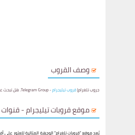
وصف القروب
جروب تلغرام|
قروب تيليجرام
- Telegram Group. هل تبحث عن قنوات تلغرام؟ انضم إلى ڨروب تلغرام منوع قناة فيها اشياء منوعه.
موقع قروبات تيليجرام - قنوات 
يُعد موقع "قروبات تلغرام" الوجهة المثالية للعثور على أ