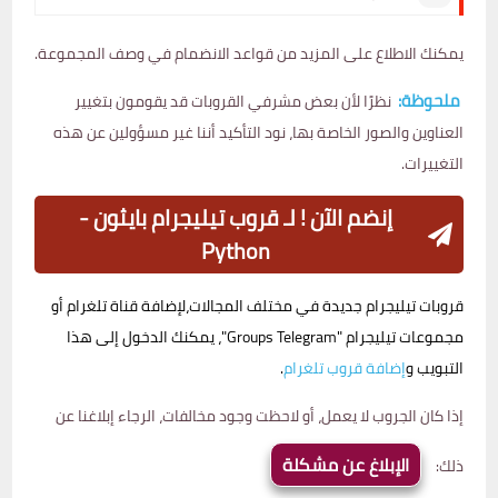
يمكنك الاطلاع على المزيد من قواعد الانضمام في وصف المجموعة.
ملحوظة:
نظرًا لأن بعض مشرفي القروبات قد يقومون بتغيير
العناوين والصور الخاصة بها، نود التأكيد أننا غير مسؤولين عن هذه
التغييرات.
إنضم الآن ! لـ قروب تيليجرام بايثون -
Python
قروبات تيليجرام جديدة في مختلف المجالات،لإضافة قناة تلغرام أو
مجموعات تيليجرام "Groups Telegram"، يمكنك الدخول إلى هذا
التبويب و
إضافة قروب تلغرام
.
إذا كان الجروب لا يعمل، أو لاحظت وجود مخالفات، الرجاء إبلاغنا عن
الإبلاغ عن مشكلة
ذلك: