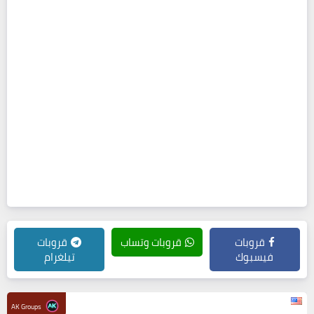
قروبات
قروبات وتساب
قروبات
فيسبوك
تيلغرام
AK Groups