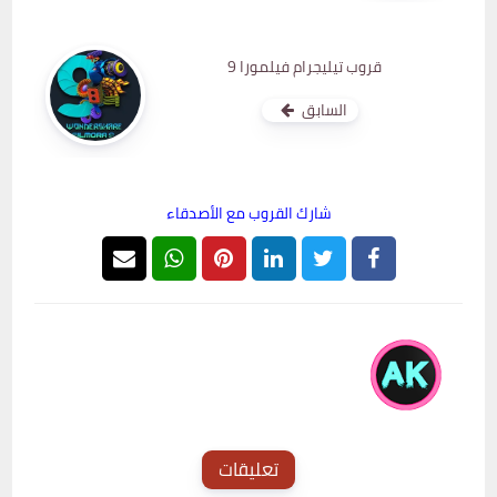
قروب تيليجرام فيلمورا 9
السابق
شارك القروب مع الأصدقاء
AK Groups
تعليقات