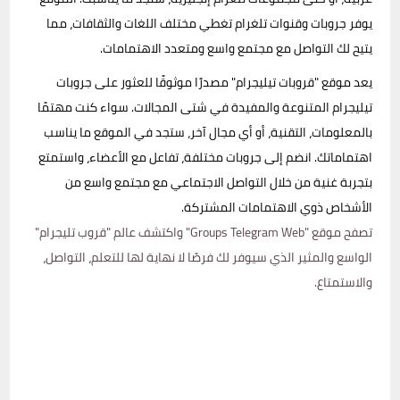
يوفر جروبات وقنوات تلغرام تغطي مختلف اللغات والثقافات، مما
يتيح لك التواصل مع مجتمع واسع ومتعدد الاهتمامات.
يعد موقع "قروبات تيليجرام" مصدرًا موثوقًا للعثور على جروبات
تيليجرام المتنوعة والمفيدة في شتى المجالات. سواء كنت مهتمًا
بالمعلومات، التقنية، أو أي مجال آخر، ستجد في الموقع ما يناسب
اهتماماتك. انضم إلى جروبات مختلفة، تفاعل مع الأعضاء، واستمتع
بتجربة غنية من خلال التواصل الاجتماعي مع مجتمع واسع من
الأشخاص ذوي الاهتمامات المشتركة.
تصفح موقع "Groups Telegram Web" واكتشف عالم "قروب تليجرام"
الواسع والمثير الذي سيوفر لك فرصًا لا نهاية لها للتعلم، التواصل،
والاستمتاع.