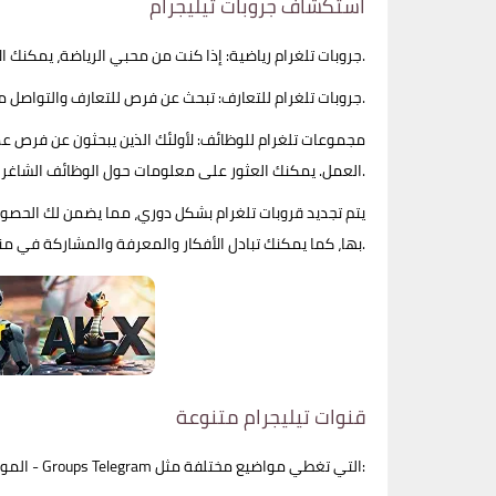
استكشاف جروبات تيليجرام
جروبات تلغرام رياضية: إذا كنت من محبي الرياضة، يمكنك الانضمام إلى قنوات برقية للرياضة التي تتيح لك مناقشة أحدث المباريات والأحداث الرياضية مع محبي الرياضة من جميع أنحاء العالم.
جروبات تلغرام للتعارف: تبحث عن فرص للتعارف والتواصل مع أشخاص جدد؟ جروبات تيليجرام للتعارف توفر لك بيئة مناسبة للتعرف على أفراد من مختلف الثقافات والخلفيات.
مجموعات تلغرام للوظائف: لأولئك الذين يبحثون عن فرص 
العمل. يمكنك العثور على معلومات حول الوظائف الشاغرة في مختلف القطاعات والمجالات.
يتم تجديد قروبات تلغرام بشكل دوري، مما يضمن لك الحصول
بها، كما يمكنك تبادل الأفكار والمعرفة والمشاركة في مناقشات حيوية تعزز من تجربتك العامة.
قنوات تيليجرام متنوعة
الموقع يقدم مجموعة متنوعة من قنوات تلغرام - Groups Telegram التي تغطي مواضيع مختلفة مثل: