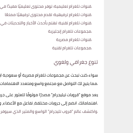
قنوات تلغرام تعليمية: توفر محتوى تعليميًا مفيدًا في مختلف المجالات.
قنوات تلغرام ترفيهية: تقدم محتوى ترفيهيًا ممتعًا.
قنوات تلغرام تقنية: تهتم بأحدث الأخبار والتحديثات في عالم التكنولوجيا.
مجموعات تلغرام إنجليزية.
قنوات تلغرام مصرية.
مجموعات تلغرام تقنية.
تنوع جغرافي ولغوي
سواء كنت تبحث عن مجموعات تلغرام مصرية أو سعودية او أي
مما يتيح لك التواصل مع مجتمع واسع ومتعدد الاهتمامات.
يعد موقع "قروبات تيليجرام" مصدرًا موثوقًا للعثور على ج
اهتماماتك. انضم إلى جروبات مختلفة، تفاعل مع الأعضاء، واستمتع بتجربة غنية من خلال التواصل الاجتماعي مع مجتمع واسع من الأشخاص ذوي الاهتمامات المشتركة.
تصفح موقع "Groups Telegram Web" واكتشف عالم "قروب تليجرام" الواسع والمثير الذي سيوفر لك فرصًا لا نهاية لها للتعلم، التواصل، والاستمتاع.