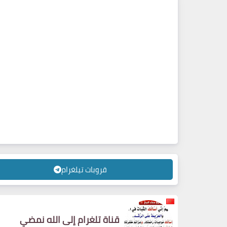
قروبات تيلغرام
قناة تلغرام إلى الل‏‏ه نمضي