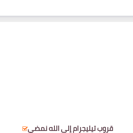
قروب تيليجرام إلى الل‏‏ه نمضي