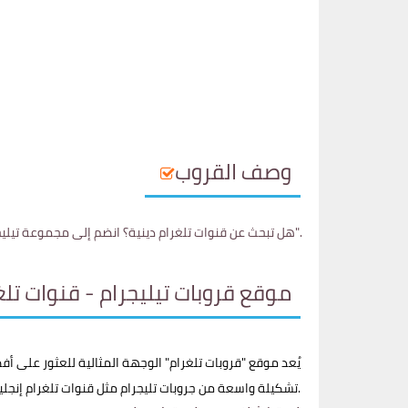
وصف القروب
جروب تلغرام| قروب تيليجرام - Telegram Group .هل تبحث عن قنوات تلغرام دينية؟ انضم إلى مجموعة تيليجرام "إلى الل‏‏ه نـمضي".
موقع قروبات تيليجرام - قنوات تلغ
يُعد موقع "قروبات تلغرام" الوجهة المثالية للعثور على أف
تشكيلة واسعة من جروبات تليجرام مثل قنوات تلغرام إنجليزية، مجموعات تلغرام مصرية، ومجموعات تلغرام سعودية، والتي تغطي جميع هذه المجالات وأكثر.